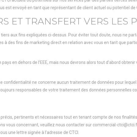
e CTCI actuels ou potentiels sur nos services par des parties tierces sél
us est envoyé en tant que représentant de client actuel ou potentiel de
S ET TRANSFERT VERS LES P
ers aux fins expliquées ci-dessus. Pour éviter tout doute, nous ne par
es à des fins de marketing direct en relation avec vous en tant que par
ays en dehors de l’EEE, mais nous devrons alors tout d’abord obtenir vo
 confidentialité ne concerne aucun traitement de données pour lequel vo
s toujours responsables de votre traitement des données personnelles co
précis, pertinents et nécessaires tout en tenant compte de nos finalités l
ons vous concernant, veuillez nous contacter sur commercial-ctci@ctci.
us une lettre signée à l’adresse de CTCI.