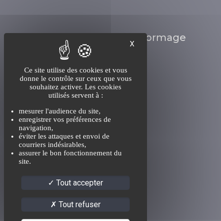
Ingénierie & Thermoformage
X
Ce site utilise des cookies et vous
donne le contrôle sur ceux que vous
souhaitez activer. Les cookies
utilisés servent à :
mesurer l'audience du site,
enregistrer vos préférences de
1 rue de l'Artisanat
navigation,
éviter les attaques et envoi de
67440 Singrist
courriers indésirables,
Tél : 03 88 71 49 49
assurer le bon fonctionnement du
site.
Mail : commercial-ctci@ctci.fr
Tout accepter
Tout refuser